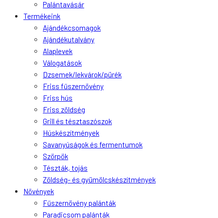
Palántavásár
Termékeink
Ajándékcsomagok
Ajándékutalvány
Alaplevek
Válogatások
Dzsemek/lekvárok/pürék
Friss fűszernövény
Friss hús
Friss zöldség
Grill és tésztaszószok
Húskészítmények
Savanyúságok és fermentumok
Szörpök
Tészták, tojás
Zöldség- és gyümölcskészítmények
Növények
Fűszernövény palánták
Paradicsom palánták