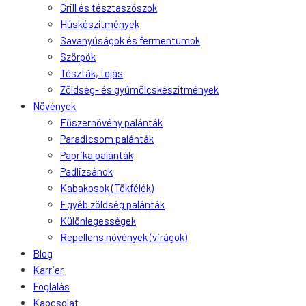
Grill és tésztaszószok
Húskészítmények
Savanyúságok és fermentumok
Szörpök
Tészták, tojás
Zöldség- és gyümölcskészítmények
Növények
Fűszernövény palánták
Paradicsom palánták
Paprika palánták
Padlizsánok
Kabakosok (Tökfélék)
Egyéb zöldség palánták
Különlegességek
Repellens növények (virágok)
Blog
Karrier
Foglalás
Kapcsolat