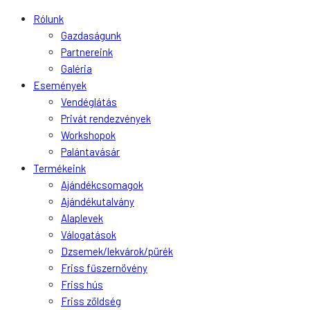
Rólunk
Gazdaságunk
Partnereink
Galéria
Események
Vendéglátás
Privát rendezvények
Workshopok
Palántavásár
Termékeink
Ajándékcsomagok
Ajándékutalvány
Alaplevek
Válogatások
Dzsemek/lekvárok/pürék
Friss fűszernövény
Friss hús
Friss zöldség