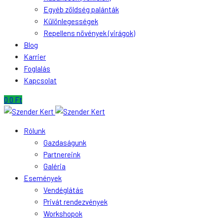
Egyéb zöldség palánták
Különlegességek
Repellens növények (virágok)
Blog
Karrier
Foglalás
Kapcsolat
0
0
Ft
Rólunk
Gazdaságunk
Partnereink
Galéria
Események
Vendéglátás
Privát rendezvények
Workshopok