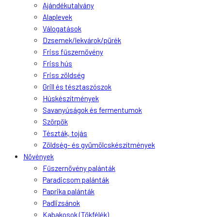
Ajándékutalvány
Alaplevek
Válogatások
Dzsemek/lekvárok/pürék
Friss fűszernövény
Friss hús
Friss zöldség
Grill és tésztaszószok
Húskészítmények
Savanyúságok és fermentumok
Szörpök
Tészták, tojás
Zöldség- és gyümölcskészítmények
Növények
Fűszernövény palánták
Paradicsom palánták
Paprika palánták
Padlizsánok
Kabakosok (Tökfélék)