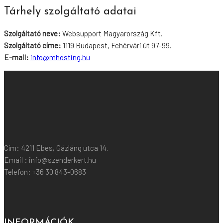
Tárhely szolgáltató adatai
Szolgáltató neve:
Websupport Magyarország Kft.
Szolgáltató címe:
1119 Budapest, Fehérvári út 97-99.
E-mail:
info@mhosting.hu
Cím: 4211 Ebes, Gázláng utca 14.
Email : info@szenderkert.hu
Telefon: +36 30 843-0683
INFORMÁCIÓK