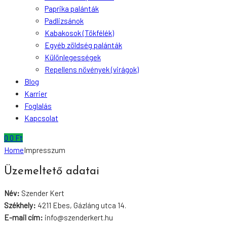
Paprika palánták
Padlizsánok
Kabakosok (Tökfélék)
Egyéb zöldség palánták
Különlegességek
Repellens növények (virágok)
Blog
Karrier
Foglalás
Kapcsolat
0
0
Ft
Home
Impresszum
Üzemeltető adatai
Név:
Szender Kert
Székhely:
4211 Ebes, Gázláng utca 14.
E-mail cím:
info@szenderkert.hu