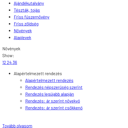
Ajándékutalvány
Tészták, tojás
Friss fűszernövény
Friss zöldség
Növények
Alaplevek
Növények
Show:
12
24
36
Alapértelmezett rendezés
Alapértelmezett rendezés
Rendezés népszerűség szerint
Rendezés legújabb alapján
Rendezés: ár szerint növekvő
Rendezés: ár szerint csökkenő
Tovább olvasom