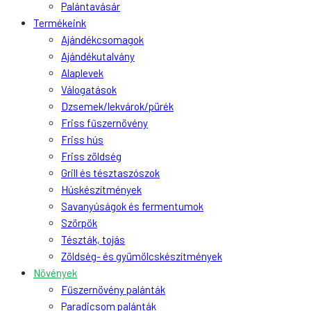
Palántavásár
Termékeink
Ajándékcsomagok
Ajándékutalvány
Alaplevek
Válogatások
Dzsemek/lekvárok/pürék
Friss fűszernövény
Friss hús
Friss zöldség
Grill és tésztaszószok
Húskészítmények
Savanyúságok és fermentumok
Szörpök
Tészták, tojás
Zöldség- és gyümölcskészítmények
Növények
Fűszernövény palánták
Paradicsom palánták