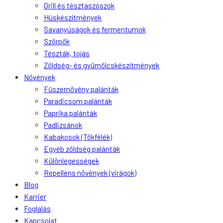
Grill és tésztaszószok
Húskészítmények
Savanyúságok és fermentumok
Szörpök
Tészták, tojás
Zöldség- és gyümölcskészítmények
Növények
Fűszernövény palánták
Paradicsom palánták
Paprika palánták
Padlizsánok
Kabakosok (Tökfélék)
Egyéb zöldség palánták
Különlegességek
Repellens növények (virágok)
Blog
Karrier
Foglalás
Kapcsolat