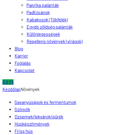
Paprika palánták
Padlizsánok
Kabakosok (Tökfélék)
Egyéb zöldség palánták
Különlegességek
Repellens növények (virágok)
Blog
Karrier
Foglalás
Kapcsolat
0
0
Ft
Kezdőlap
Növények
Savanyúságok és fermentumok
Szörpök
Dzsemek/lekvárok/pürék
Húskészítmények
Friss hús