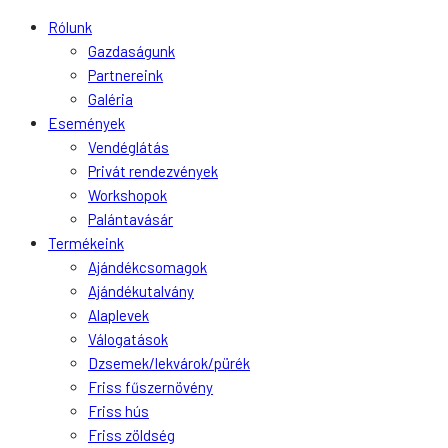
Rólunk
Gazdaságunk
Partnereink
Galéria
Események
Vendéglátás
Privát rendezvények
Workshopok
Palántavásár
Termékeink
Ajándékcsomagok
Ajándékutalvány
Alaplevek
Válogatások
Dzsemek/lekvárok/pürék
Friss fűszernövény
Friss hús
Friss zöldség