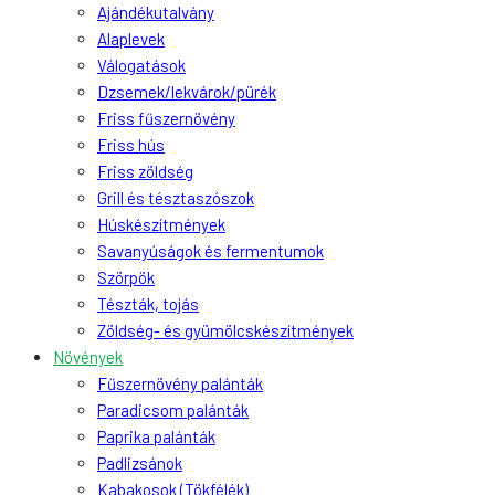
Ajándékutalvány
Alaplevek
Válogatások
Dzsemek/lekvárok/pürék
Friss fűszernövény
Friss hús
Friss zöldség
Grill és tésztaszószok
Húskészítmények
Savanyúságok és fermentumok
Szörpök
Tészták, tojás
Zöldség- és gyümölcskészítmények
Növények
Fűszernövény palánták
Paradicsom palánták
Paprika palánták
Padlizsánok
Kabakosok (Tökfélék)