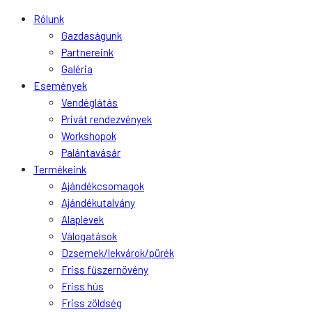
Rólunk
Gazdaságunk
Partnereink
Galéria
Események
Vendéglátás
Privát rendezvények
Workshopok
Palántavásár
Termékeink
Ajándékcsomagok
Ajándékutalvány
Alaplevek
Válogatások
Dzsemek/lekvárok/pürék
Friss fűszernövény
Friss hús
Friss zöldség