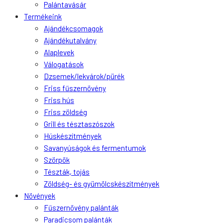
Palántavásár
Termékeink
Ajándékcsomagok
Ajándékutalvány
Alaplevek
Válogatások
Dzsemek/lekvárok/pürék
Friss fűszernövény
Friss hús
Friss zöldség
Grill és tésztaszószok
Húskészítmények
Savanyúságok és fermentumok
Szörpök
Tészták, tojás
Zöldség- és gyümölcskészítmények
Növények
Fűszernövény palánták
Paradicsom palánták