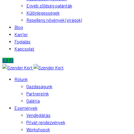
Egyéb zöldség palánták
Különlegességek
Repellens növények (virágok)
Blog
Karrier
Foglalás
Kapcsolat
0
0
Ft
Rólunk
Gazdaságunk
Partnereink
Galéria
Események
Vendéglátás
Privát rendezvények
Workshopok