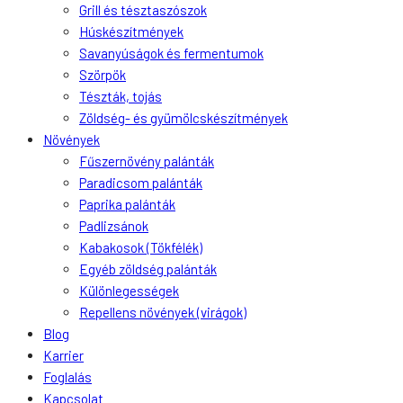
Grill és tésztaszószok
Húskészítmények
Savanyúságok és fermentumok
Szörpök
Tészták, tojás
Zöldség- és gyümölcskészítmények
Növények
Fűszernövény palánták
Paradicsom palánták
Paprika palánták
Padlizsánok
Kabakosok (Tökfélék)
Egyéb zöldség palánták
Különlegességek
Repellens növények (virágok)
Blog
Karrier
Foglalás
Kapcsolat