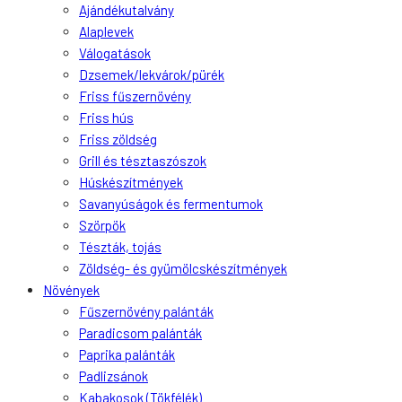
Ajándékutalvány
Alaplevek
Válogatások
Dzsemek/lekvárok/pürék
Friss fűszernövény
Friss hús
Friss zöldség
Grill és tésztaszószok
Húskészítmények
Savanyúságok és fermentumok
Szörpök
Tészták, tojás
Zöldség- és gyümölcskészítmények
Növények
Fűszernövény palánták
Paradicsom palánták
Paprika palánták
Padlizsánok
Kabakosok (Tökfélék)