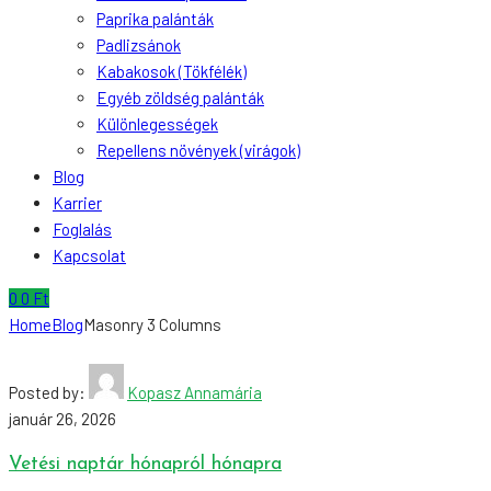
Paprika palánták
Padlizsánok
Kabakosok (Tökfélék)
Egyéb zöldség palánták
Különlegességek
Repellens növények (virágok)
Blog
Karrier
Foglalás
Kapcsolat
0
0
Ft
Home
Blog
Masonry 3 Columns
Posted by:
Kopasz Annamária
január 26, 2026
Vetési naptár hónapról hónapra